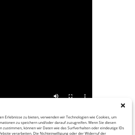
en Erlebnisse zu bieten, verwenden wir Technologien wie Cookies, um
mationen zu speichern und/oder darauf zuzugreifen. Wenn Sie diesen
n zustimmen, können wir Daten wie das Surfverhalten oder eindeutige IDs
ebsite verarbeiten. Die Nichteinwilligung oder der Widerruf der